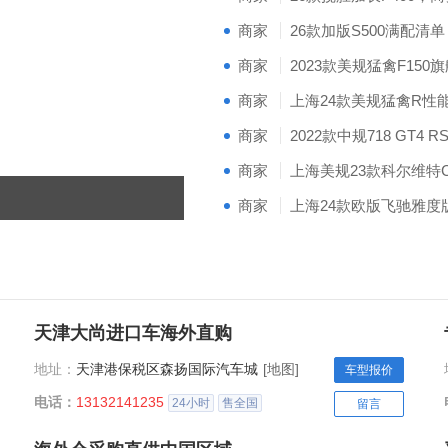
商家
商家
商家
商家
商家
俄版23款埃尔法性能配置卓越价格低
商家
天津大尚进口车海外直购
地址：
天津港保税区森扬国际汽车城
[地图]
车型报价
电话：
13132141235
24小时
售全国
留言