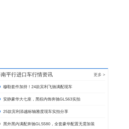
海南平行进口车行情资讯
更多 >
穆勒套件加持！24款宾利飞驰满配现车
安静豪华大七座，黑棕内饰奔驰GLS63实拍
25款宾利添越标轴雅度现车实拍分享
黑外黑内满配奔驰GLS580，全套豪华配置无需加装