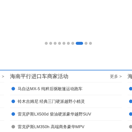
海南平行进口车商家活动
 >
更多 >
马自达MX-5 纯粹后驱敞篷运动跑车
铃木吉姆尼 经典三门硬派越野小精灵
雷克萨斯LX500d 柴油硬派豪华越野SUV
雷克萨斯LM350h 高端商务豪华MPV