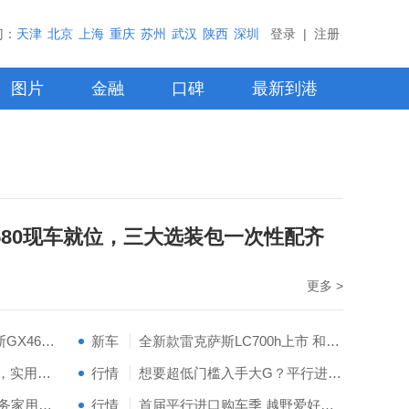
门：
天津
北京
上海
重庆
苏州
武汉
陕西
深圳
登录
|
注册
图片
金融
口碑
最新到港
580现车就位，三大选装包一次性配齐
更多 >
舒适配置拉满，雷克萨斯GX460配置分享
新车
全新款雷克萨斯LC700h上市 和LX600都有哪些不同？
23款霸道4000 TXL实拍，实用配置全配齐
行情
想要超低门槛入手大G？平行进口购车季诚邀您的到来
26款揽胜加长P400，商务家用两不误
行情
首届平行进口购车季 越野爱好者盛会火热进行中！