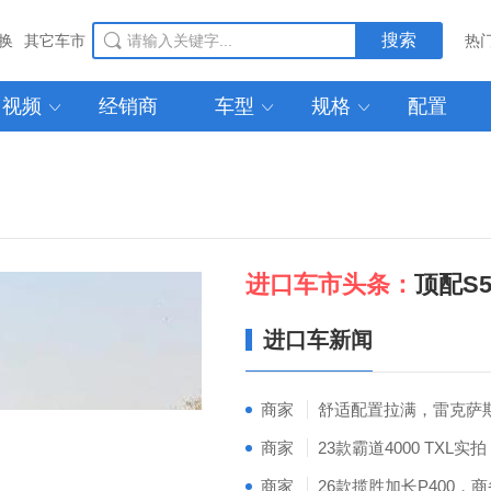
搜索
换
其它车市
热
视频
经销商
车型
规格
配置



|
进口车市头条：
顶配S
进口车新闻
商家
商家
商家