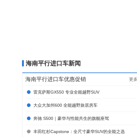
1
2
3
4
5
6
7
8
9
10
海南平行进口车新闻
海南平行进口车优惠促销
更多
雷克萨斯GX550 专业全能越野SUV
大众大加州600 全能越野旅居房车
奔驰 S500｜豪华与性能共生的旗舰座驾
丰田红杉Capstone：全尺寸豪华SUV的全能之选