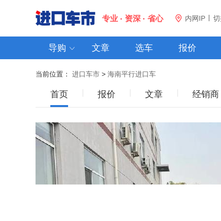
|
专业
资深
省心

内网IP
切
导购
文章
选车
报价

当前位置：
进口车市
>
海南平行进口车
|
|
|
首页
报价
文章
经销商