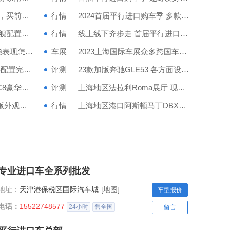
26款加版S500满配清单，买前收藏
行情
2024首届平行进口购车季 多款大V8车型倾力奉献
2023款美规猛禽F150旗舰配置动力强劲
行情
线上线下齐步走 首届平行进口购车节火热进行中
上海24款美规猛禽R性能表现怎么样
车展
2023上海国际车展众多跨国车企携新品亮相
2022款中规718 GT4 RS配置完美外观动感
评测
23款加版奔驰GLE53 各方面设计都让人满意
上海美规23款科尔维特C8豪华现车怎么样
评测
上海地区法拉利Roma展厅 现车内饰外观
上海加版24款揽胜S
上海24款欧版飞驰雅度版外观设计更有冲击力
行情
上海地区港口阿斯顿马丁DBX内饰外观
专业进口车全系列批发
地址：
天津港保税区国际汽车城
[地图]
车型报价
电话：
15522748577
24小时
售全国
留言